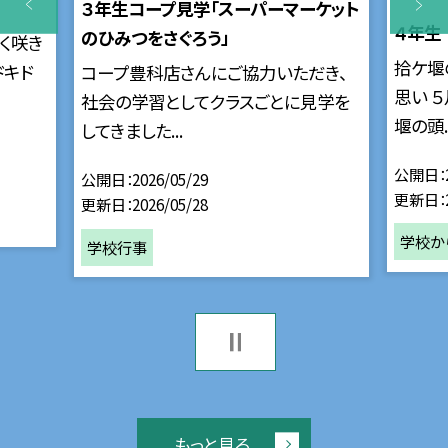
３年生コープ見学「スーパーマーケット
４年生
のひみつをさぐろう」
しく咲き
拾ケ堰
ドキド
コープ豊科店さんにご協力いただき、
思い ５
社会の学習としてクラスごとに見学を
堰の頭..
してきました...
公開日
公開日
2026/05/29
更新日
更新日
2026/05/28
学校か
学校行事
もっと見る