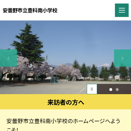
安曇野市立豊科南小学校
1
2
来訪者の方へ
安曇野市立豊科南小学校のホームページへよう
こそ！