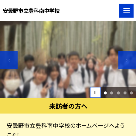
安曇野市立豊科南中学校
1
2
3
4
5
来訪者の方へ
安曇野市立豊科南中学校のホームページへよう
こそ！