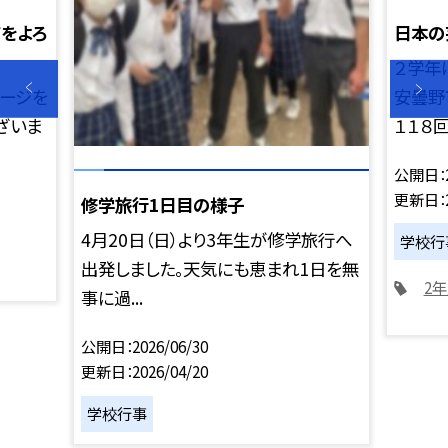
をよろ
日本の
２学年
ージを
安曇野
ざいま
１１８回.
公開日
更新日
修学旅行1日目の様子
4月20日（日）より3年生が修学旅行へ
学校行
出発しました。天気にも恵まれ1日を無
2
事に過...
公開日
2026/06/30
更新日
2026/04/20
学校行事