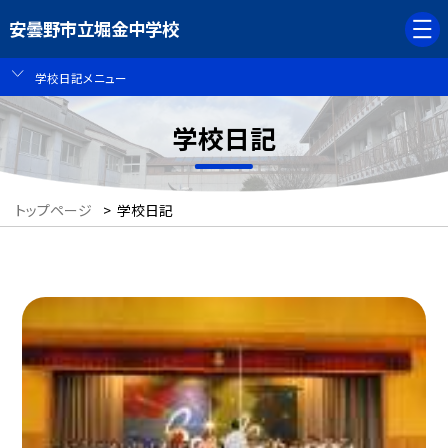
安曇野市立堀金中学校
学校日記メニュー
学校日記
トップページ
>
学校日記