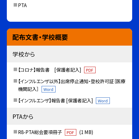
PTA
配布文書・学校概要
学校から
【コロナ】報告書 [保護者記入]
PDF
【インフルエンザ以外】出席停止通知・登校許可証［医療
機関記入］
Word
【インフルエンザ】報告書 [保護者記入]
Word
PTAから
R8-PTA総会要項冊子
(1 MB)
PDF