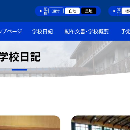
配色
文字
通常
白地
黒地
標
ップページ
学校日記
配布文書・学校概要
予
学校日記