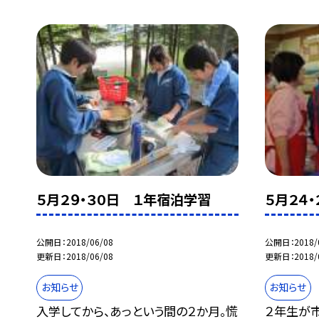
５月２９・３０日 １年宿泊学習
５月２４
公開日
2018/06/08
公開日
2018/
更新日
2018/06/08
更新日
2018/
お知らせ
お知らせ
入学してから、あっという間の２か月。慌
２年生が