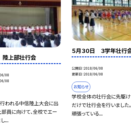
５月３０日 ３学年壮行
 陸上部壮行会
公開日
2018/06/08
更新日
2018/06/08
06/08
06/08
お知らせ
学校全体の壮行会に先駆け
に行われる中信陸上大会に出
だけで壮行会を行いました
上部員に向けて、全校でエー
頑張っている...
...