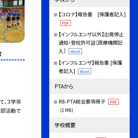
【コロナ】報告書 [保護者記入]
PDF
【インフルエンザ以外】出席停止
通知・登校許可証［医療機関記
入］
Word
会
【インフルエンザ】報告書 [保護
者記入]
Word
PTAから
て、３学年
R8-PTA総会要項冊子
PDF
。部活動で
(1 MB)
学校概要