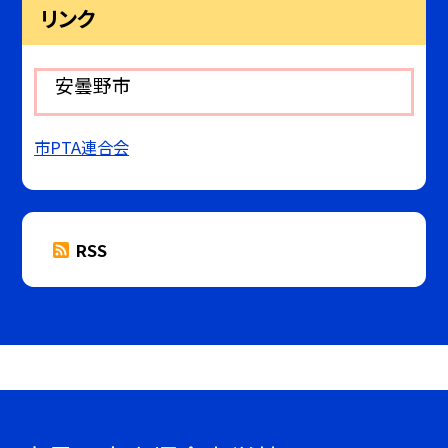
リンク
安曇野市
市PTA連合会
RSS