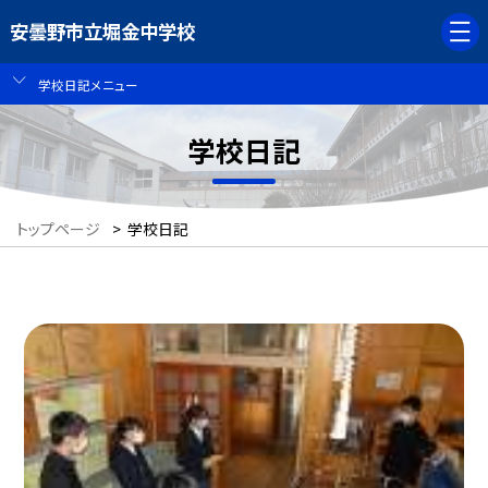
安曇野市立堀金中学校
学校日記メニュー
学校日記
トップページ
>
学校日記