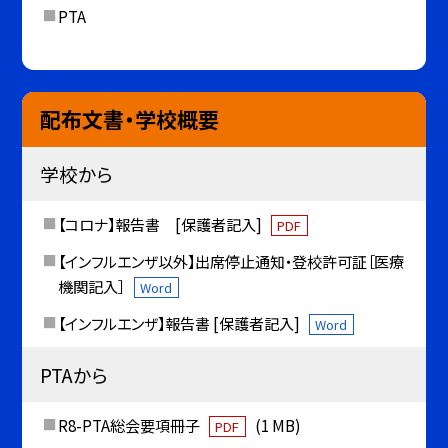
PTA
配布文書・学校概要
学校から
【コロナ】報告書 [保護者記入]
PDF
【インフルエンザ以外】出席停止通知・登校許可証［医療
機関記入］
Word
【インフルエンザ】報告書 [保護者記入]
Word
PTAから
R8-PTA総会要項冊子
(1 MB)
PDF