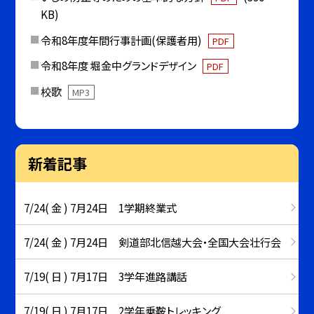
KB)
令和8年度年間行事計画(保護者用)
PDF
令和8年度 堀金中グランドデザイン
PDF
校歌
MP3
新着記事
7/24( 金 ) 7月24日 1学期終業式
7/24( 金 ) 7月24日 剣道部北信越大会・全国大会壮行会
7/19( 日 ) 7月17日 3学年進路講話
7/19( 日 ) 7月17日 2学年乗鞍トレッキング