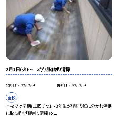
2月1日(火)〜 3学期縦割り清掃
公開日
2022/02/04
更新日
2022/02/04
全校
本校では学期に1回ずつ1〜3年生が縦割り班に分かれ清掃
に取り組む「縦割り清掃」を...