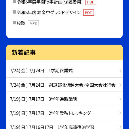
令和8年度年間行事計画(保護者用)
PDF
令和8年度 堀金中グランドデザイン
PDF
校歌
MP3
新着記事
7/24( 金 ) 7月24日 1学期終業式
7/24( 金 ) 7月24日 剣道部北信越大会・全国大会壮行会
7/19( 日 ) 7月17日 3学年進路講話
7/19( 日 ) 7月17日 2学年乗鞍トレッキング
7/19( 日 ) 7月16日17日 1学年高遠宿泊学習