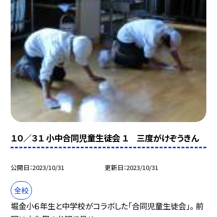
１０／３１ 小中合同児童生徒会 １ 三度がけぞうきん
公開日
2023/10/31
更新日
2023/10/31
全校
堀金小６年生と中学校がコラボした「合同児童生徒会」。 前