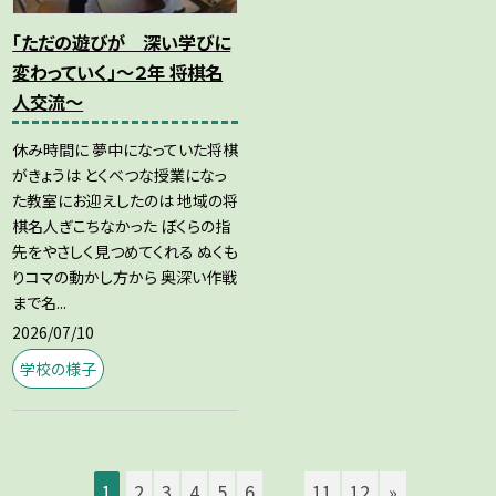
「ただの遊びが 深い学びに
変わっていく」～２年 将棋名
人交流～
休み時間に 夢中になっていた将棋
がきょうは とくべつな授業になっ
た教室にお迎えしたのは 地域の将
棋名人ぎこちなかった ぼくらの指
先をやさしく見つめてくれる ぬくも
りコマの動かし方から 奥深い作戦
まで名...
2026/07/10
学校の様子
1
2
3
4
5
6
...
11
12
»