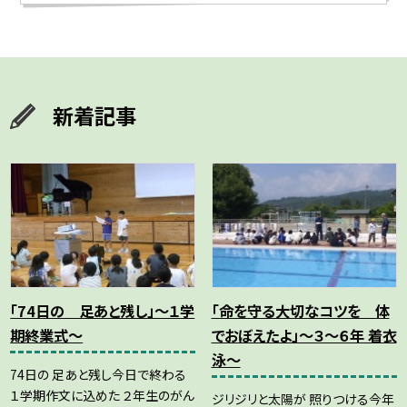
新着記事
「74日の 足あと残し」～１学
「命を守る大切なコツを 体
期終業式～
でおぼえたよ」～３～６年 着衣
泳～
74日の 足あと残し今日で終わる
１学期作文に込めた ２年生のがん
ジリジリと太陽が 照りつける今年