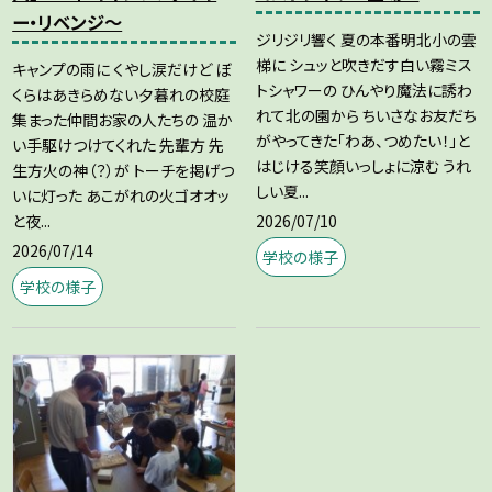
ー・リベンジ～
ジリジリ響く 夏の本番明北小の雲
梯に シュッと吹きだす白い霧ミス
キャンプの雨に くやし涙だけど ぼ
トシャワーの ひんやり魔法に誘わ
くらはあきらめない夕暮れの校庭
れて北の園から ちいさなお友だち
集まった仲間お家の人たちの 温か
がやってきた「わあ、つめたい！」と
い手駆けつけてくれた 先輩方 先
はじける笑顔いっしょに涼む うれ
生方火の神（？）が トーチを掲げつ
しい夏...
いに灯った あこがれの火ゴオオッ
2026/07/10
と夜...
2026/07/14
学校の様子
学校の様子