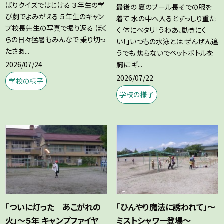
ばりクイズではじける ３年生の学
最後の 夏のプール長そでの服を
び劇でよみがえる ５年生のキャン
着て 水の中へ入るとずっしり重た
プ校長先生の写真で振り返る ぼく
く 体にペタリ「うわあ、動きにく
らの日々猛暑もみんなで 乗り切っ
い！」いつもの水泳とは ぜんぜん違
たさあ...
うでも 焦らないでペットボトルを
2026/07/24
胸に ギ...
2026/07/22
学校の様子
学校の様子
「ついに灯った あこがれの
「ひんやり魔法に誘われて」～
火」～５年 キャンプファイヤ
ミストシャワー登場～