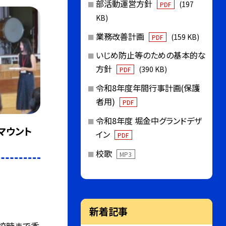
部活動運営方針
(197
PDF
KB)
業務改善計画
(159 KB)
PDF
いじめ防止等のための基本的な
方針
(390 KB)
PDF
令和8年度年間行事計画(保護
者用)
PDF
令和8年度 堀金中グランドデザ
マウント
イン
PDF
校歌
MP3
新着記事
5校時まで香