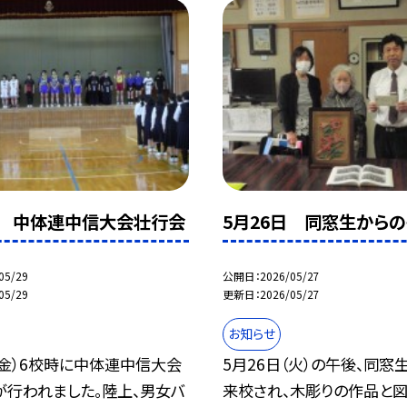
日 中体連中信大会壮行会
5月26日 同窓生から
05/29
公開日
2026/05/27
05/29
更新日
2026/05/27
お知らせ
（金）6校時に中体連中信大会
5月26日（火）の午後、同窓
が行われました。陸上、男女バ
来校され、木彫りの作品と