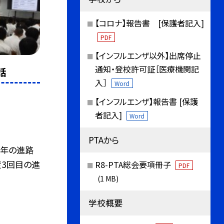
【コロナ】報告書 [保護者記入]
PDF
【インフルエンザ以外】出席停止
通知・登校許可証［医療機関記
話
入］
Word
【インフルエンザ】報告書 [保護
者記入]
Word
PTAから
学年の進路
度3回目の進
R8-PTA総会要項冊子
PDF
(1 MB)
学校概要