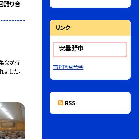
回語り合
リンク
安曇野市
徒集会が行
市PTA連合会
れました。
RSS