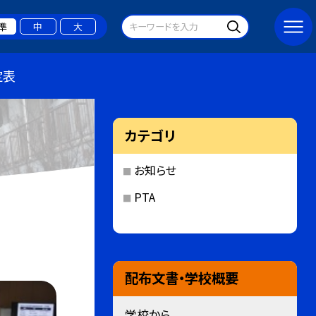
準
中
大
定表
カテゴリ
お知らせ
PTA
配布文書・学校概要
学校から