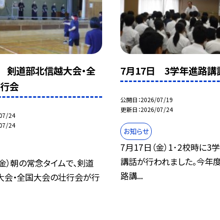
日 剣道部北信越大会・全
7月17日 3学年進路講
壮行会
公開日
2026/07/19
更新日
2026/07/24
07/24
07/24
お知らせ
7月17日（金）1･2校時に3
講話が行われました。今年
（金）朝の常念タイムで、剣道
路講...
大会・全国大会の壮行会が行