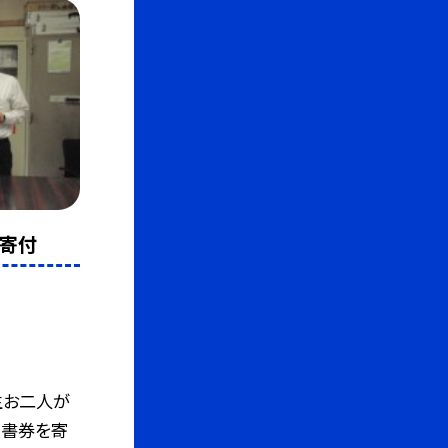
の寄付
生お二人が
図書券を寄