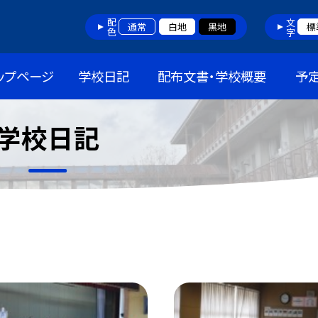
配色
文字
通常
白地
黒地
標
ップページ
学校日記
配布文書・学校概要
予
学校日記