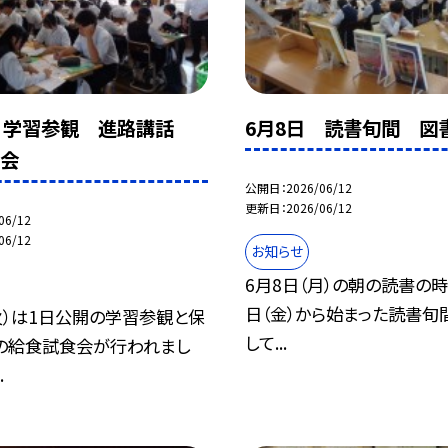
日 学習参観 進路講話
6月8日 読書旬間 図
食会
公開日
2026/06/12
更新日
2026/06/12
06/12
06/12
お知らせ
6月8日（月）の朝の読書の時
日（金）から始まった読書旬
火）は1日公開の学習参観と保
して...
の給食試食会が行われまし
.