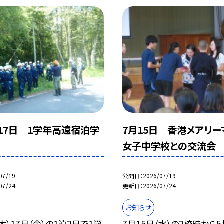
日17日 1学年高遠宿泊学
7月15日 香港メアリー
女子中学校との交流会
07/19
公開日
2026/07/19
07/24
更新日
2026/07/24
お知らせ
（木）17日（金）の1泊2日で1学
7月15日（水）の2校時から