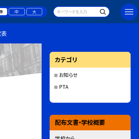
準
中
大
定表
カテゴリ
お知らせ
PTA
配布文書・学校概要
学校から