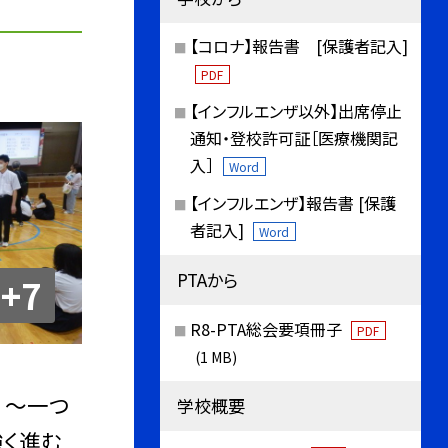
【コロナ】報告書 [保護者記入]
PDF
【インフルエンザ以外】出席停止
通知・登校許可証［医療機関記
入］
Word
【インフルエンザ】報告書 [保護
者記入]
Word
PTAから
+7
R8-PTA総会要項冊子
PDF
(1 MB)
w ～一つ
学校概要
強く進む