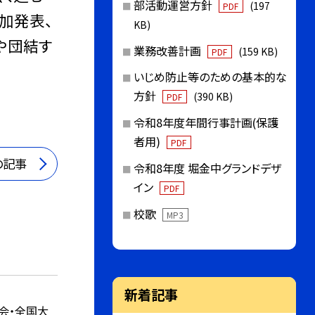
部活動運営方針
(197
PDF
加発表、
KB)
や団結す
業務改善計画
(159 KB)
PDF
いじめ防止等のための基本的な
方針
(390 KB)
PDF
令和8年度年間行事計画(保護
者用)
PDF
の記事
令和8年度 堀金中グランドデザ
イン
PDF
校歌
MP3
新着記事
会・全国大