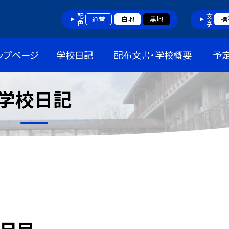
配色
文字
通常
白地
黒地
標
ップページ
学校日記
配布文書・学校概要
予
学校日記