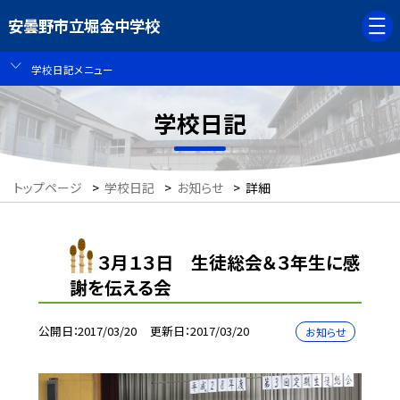
安曇野市立堀金中学校
学校日記メニュー
学校日記
トップページ
>
学校日記
>
お知らせ
>
詳細
３月１３日 生徒総会＆３年生に感
謝を伝える会
公開日
2017/03/20
更新日
2017/03/20
お知らせ