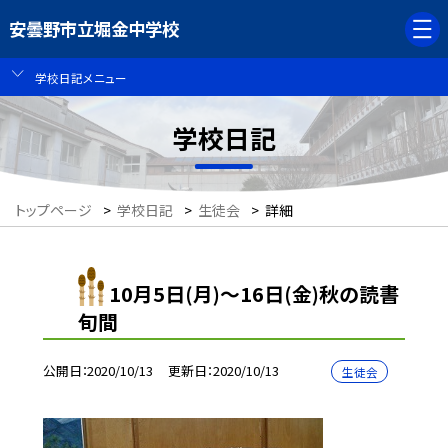
安曇野市立堀金中学校
学校日記メニュー
学校日記
トップページ
>
学校日記
>
生徒会
>
詳細
10月5日(月)〜16日(金)秋の読書
旬間
公開日
2020/10/13
更新日
2020/10/13
生徒会