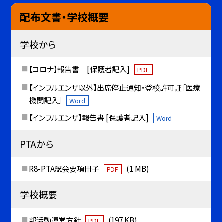
配布文書・学校概要
学校から
【コロナ】報告書 [保護者記入]
PDF
【インフルエンザ以外】出席停止通知・登校許可証［医療
機関記入］
Word
【インフルエンザ】報告書 [保護者記入]
Word
PTAから
R8-PTA総会要項冊子
(1 MB)
PDF
学校概要
部活動運営方針
(197 KB)
PDF