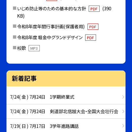
いじめ防止等のための基本的な方針
(390
PDF
KB)
令和8年度年間行事計画(保護者用)
PDF
令和8年度 堀金中グランドデザイン
PDF
校歌
MP3
新着記事
7/24( 金 ) 7月24日 1学期終業式
7/24( 金 ) 7月24日 剣道部北信越大会・全国大会壮行会
7/19( 日 ) 7月17日 3学年進路講話