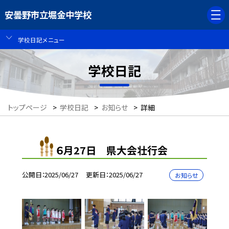
安曇野市立堀金中学校
学校日記メニュー
学校日記
トップページ
>
学校日記
>
お知らせ
>
詳細
６月27日 県大会壮行会
公開日
2025/06/27
更新日
2025/06/27
お知らせ