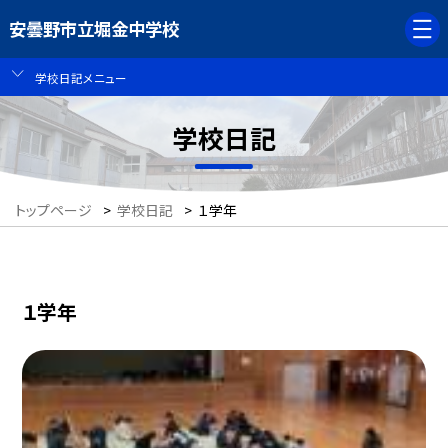
安曇野市立堀金中学校
学校日記メニュー
学校日記
トップページ
>
学校日記
>
１学年
１学年