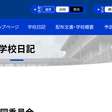
配色
文字
通常
白地
黒地
標
ップページ
学校日記
配布文書・学校概要
予
学校日記