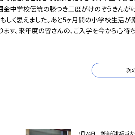
堀金中学校伝統の膝つき三度がけのぞうきんが
頼もしく思えました。あと5ヶ月間の小学校生活が
ります。来年度の皆さんの、ご入学を今から心待
次
7月24日 剣道部北信越大