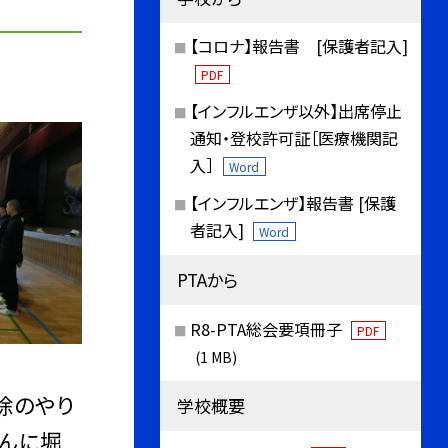
【コロナ】報告書 [保護者記入]
PDF
【インフルエンザ以外】出席停止
通知・登校許可証［医療機関記
入］
Word
【インフルエンザ】報告書 [保護
者記入]
Word
PTAから
R8-PTA総会要項冊子
PDF
(1 MB)
除のやり
学校概要
さんに堀