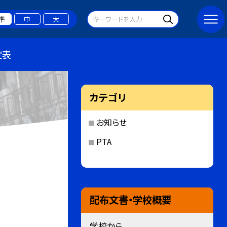
準
中
大
定表
カテゴリ
お知らせ
PTA
配布文書・学校概要
学校から