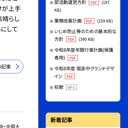
部活動運営方針
(197
PDF
けが上手
KB)
素晴らし
業務改善計画
(159 KB)
PDF
ちにして
いじめ防止等のための基本的な
方針
(390 KB)
PDF
令和8年度年間行事計画(保護
者用)
PDF
の記事
令和8年度 堀金中グランドデザ
イン
PDF
校歌
MP3
新着記事
会・全国大