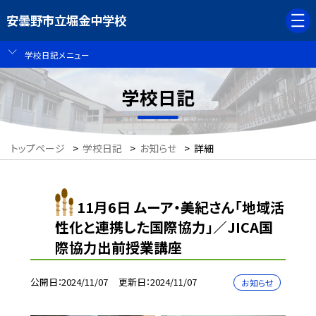
安曇野市立堀金中学校
学校日記メニュー
学校日記
トップページ
>
学校日記
>
お知らせ
>
詳細
11月6日 ムーア・美紀さん「地域活
性化と連携した国際協力」／JICA国
際協力出前授業講座
公開日
2024/11/07
更新日
2024/11/07
お知らせ