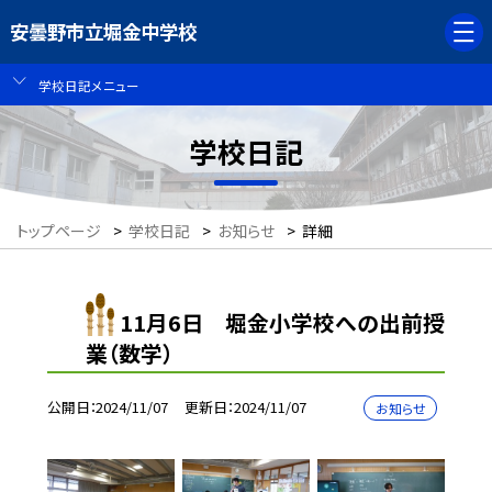
安曇野市立堀金中学校
学校日記メニュー
学校日記
トップページ
>
学校日記
>
お知らせ
>
詳細
11月6日 堀金小学校への出前授
業（数学）
公開日
2024/11/07
更新日
2024/11/07
お知らせ