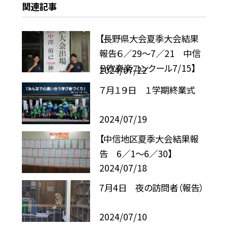
関連記事
【長野県大会夏季大会結果
報告６／29〜7／21 中信
Ｂ吹奏楽コンクール7/15】
2024/07/22
７月１９日 １学期終業式
2024/07/19
【中信地区夏季大会結果報
告 6／1〜6／30】
2024/07/18
7月4日 夜の訪問者（報告）
2024/07/10