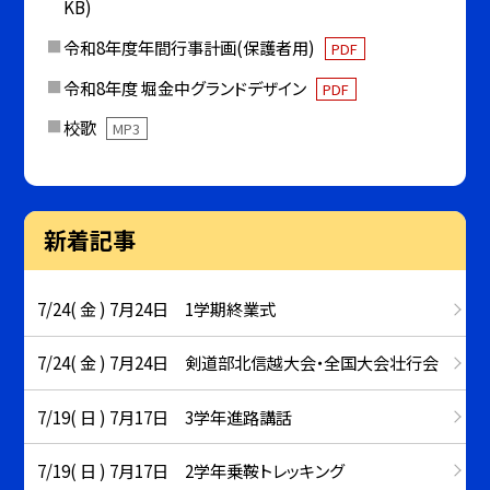
KB)
令和8年度年間行事計画(保護者用)
PDF
令和8年度 堀金中グランドデザイン
PDF
校歌
MP3
新着記事
7/24( 金 ) 7月24日 1学期終業式
7/24( 金 ) 7月24日 剣道部北信越大会・全国大会壮行会
7/19( 日 ) 7月17日 3学年進路講話
7/19( 日 ) 7月17日 2学年乗鞍トレッキング