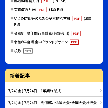
部活動運営方針
(197 KB)
PDF
業務改善計画
(159 KB)
PDF
いじめ防止等のための基本的な方針
(390
PDF
KB)
令和8年度年間行事計画(保護者用)
PDF
令和8年度 堀金中グランドデザイン
PDF
校歌
MP3
新着記事
7/24( 金 ) 7月24日 1学期終業式
7/24( 金 ) 7月24日 剣道部北信越大会・全国大会壮行会