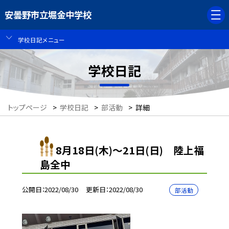
安曇野市立堀金中学校
学校日記メニュー
学校日記
トップページ
>
学校日記
>
部活動
>
詳細
8月18日(木)〜21日(日) 陸上福
島全中
公開日
2022/08/30
更新日
2022/08/30
部活動