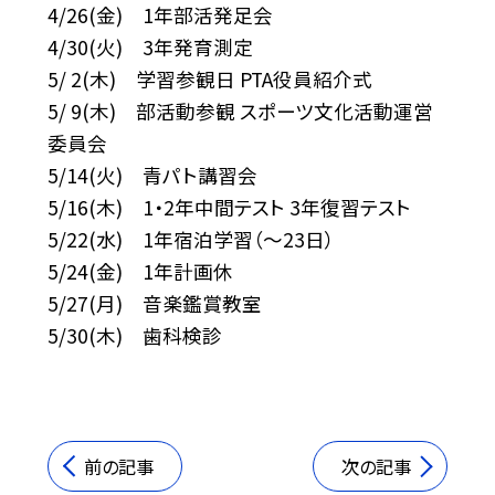
4/26(金) 1年部活発足会
4/30(火) 3年発育測定
5/ 2(木) 学習参観日 PTA役員紹介式
5/ 9(木) 部活動参観 スポーツ文化活動運営
委員会
5/14(火) 青パト講習会
5/16(木) 1・2年中間テスト 3年復習テスト
5/22(水) 1年宿泊学習（〜23日）
5/24(金) 1年計画休
5/27(月) 音楽鑑賞教室
5/30(木) 歯科検診
前の記事
次の記事