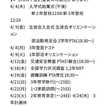
4/ 4(木) 入学式始業式（午後）
新２年登校12:00 新３年登校
12:10
4/ 5(金) 生徒会入会式 生徒会オリエンテーシ
ョン
部活動発足会 2学年PTA(18:30〜)
4/ 8(月) 3年復習テスト
4/ 9(火) 1年部活オリエンテーション
4/12(金) 交通安全教室 PTA引継会(18:30〜)
4/18(木) 全国学力状況調査 1,2年NRT
4/19(金) 避難訓練 PTA常任18:30〜
4/21(日) 3年修学旅行(〜23日)
4/22(月) 1・2家庭訪問(〜25日)
4/23(火) 2年発育測定（〜24日） 4/24(水) 3
年計画休