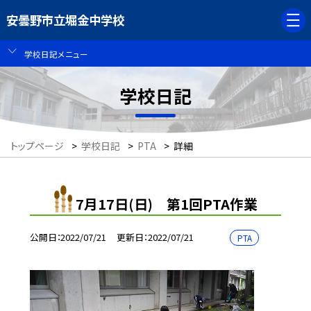
安曇野市立堀金中学校
学校日記メニュー
学校日記
トップページ
>
学校日記
>
PTA
>
詳細
7月17日(日) 第1回PTA作業
公開日
2022/07/21
更新日
2022/07/21
PTA