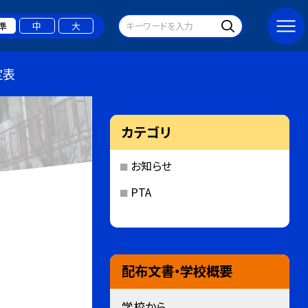
準
中
大
定表
カテゴリ
お知らせ
PTA
配布文書・学校概要
学校から