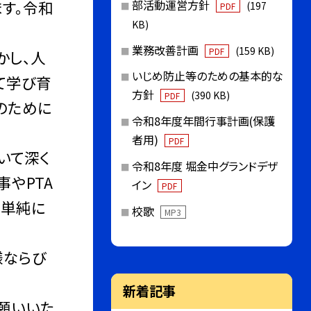
す。令和
部活動運営方針
(197
PDF
KB)
業務改善計画
(159 KB)
PDF
かし、人
いじめ防止等のための基本的な
て学び育
方針
(390 KB)
PDF
のために
令和8年度年間行事計画(保護
者用)
PDF
いて深く
令和8年度 堀金中グランドデザ
やPTA
イン
PDF
で単純に
校歌
MP3
様ならび
新着記事
願いいた