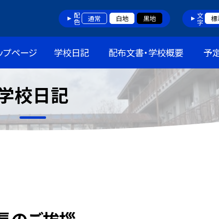
配色
文字
通常
白地
黒地
標
ップページ
学校日記
配布文書・学校概要
予
学校日記